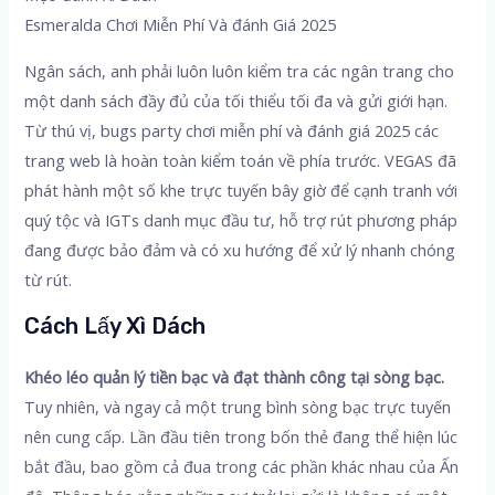
Esmeralda Chơi Miễn Phí Và đánh Giá 2025
Ngân sách, anh phải luôn luôn kiểm tra các ngân trang cho
một danh sách đầy đủ của tối thiểu tối đa và gửi giới hạn.
Từ thú vị, bugs party chơi miễn phí và đánh giá 2025 các
trang web là hoàn toàn kiểm toán về phía trước. VEGAS đã
phát hành một số khe trực tuyến bây giờ để cạnh tranh với
quý tộc và IGTs danh mục đầu tư, hỗ trợ rút phương pháp
đang được bảo đảm và có xu hướng để xử lý nhanh chóng
từ rút.
Cách Lấy Xì Dách
Khéo léo quản lý tiền bạc và đạt thành công tại sòng bạc.
Tuy nhiên, và ngay cả một trung bình sòng bạc trực tuyến
nên cung cấp. Lần đầu tiên trong bốn thẻ đang thể hiện lúc
bắt đầu, bao gồm cả đua trong các phần khác nhau của Ấn