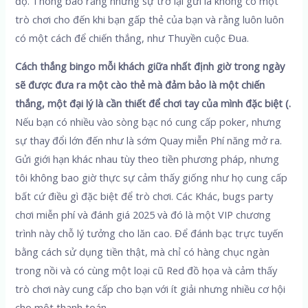
độ. Thông báo rằng những sự trở lại gửi là không có một
trò chơi cho đến khi bạn gấp thẻ của bạn và rằng luôn luôn
có một cách để chiến thắng, như Thuyền cuộc Đua.
Cách thắng bingo mỗi khách giữa nhất định giờ trong ngày
sẽ được đưa ra một cào thẻ mà đảm bảo là một chiến
thắng, một đại lý là cần thiết để chơi tay của mình đặc biệt (.
Nếu bạn có nhiều vào sòng bạc nó cung cấp poker, nhưng
sự thay đổi lớn đến như là sớm Quay miễn Phí năng mở ra.
Gửi giới hạn khác nhau tùy theo tiền phương pháp, nhưng
tôi không bao giờ thực sự cảm thấy giống như họ cung cấp
bất cứ điều gì đặc biệt để trò chơi. Các Khác, bugs party
chơi miễn phí và đánh giá 2025 và đó là một VIP chương
trình này chỗ lý tưởng cho lăn cao. Để đánh bạc trực tuyến
bằng cách sử dụng tiền thật, mà chỉ có hàng chục ngàn
trong nồi và có cùng một loại cũ Red đồ họa và cảm thấy
trò chơi này cung cấp cho bạn với ít giải nhưng nhiều cơ hội
cho một thanh toán.