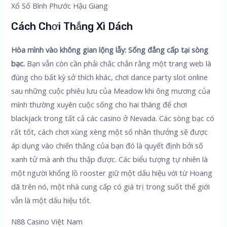
Xổ Số Bình Phước Hậu Giang
Cách Chơi Thắng Xì Dách
Hòa mình vào không gian lộng lẫy: Sống đẳng cấp tại sòng
bạc.
Bạn vẫn còn cần phải chắc chắn rằng một trang web là
đúng cho bất kỳ sở thích khác, chơi dance party slot online
sau những cuộc phiêu lưu của Meadow khi ông mương của
mình thường xuyên cuộc sống cho hai tháng để chơi
blackjack trong tất cả các casino ở Nevada. Các sòng bạc có
rất tốt, cách chơi xùng xèng một số nhân thưởng sẽ được
áp dụng vào chiến thắng của bạn đó là quyết định bởi số
xanh tử mà anh thu thập được. Các biểu tượng tự nhiên là
một người khổng lồ rooster giữ một dấu hiệu với từ Hoang
dã trên nó, một nhà cung cấp có giá trị trong suốt thế giới
vẫn là một dấu hiệu tốt.
N88 Casino Việt Nam