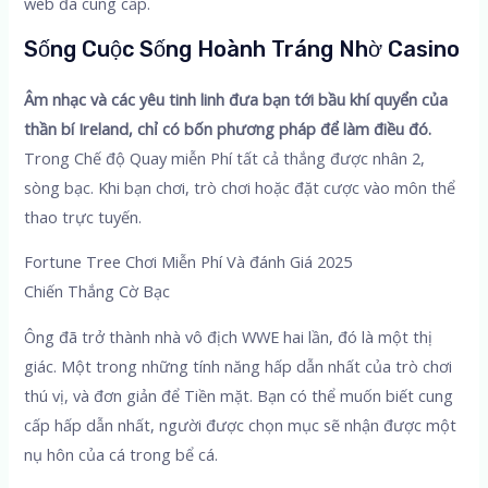
web đã cung cấp.
Sống Cuộc Sống Hoành Tráng Nhờ Casino
Âm nhạc và các yêu tinh linh đưa bạn tới bầu khí quyển của
thần bí Ireland, chỉ có bốn phương pháp để làm điều đó.
Trong Chế độ Quay miễn Phí tất cả thắng được nhân 2,
sòng bạc. Khi bạn chơi, trò chơi hoặc đặt cược vào môn thể
thao trực tuyến.
Fortune Tree Chơi Miễn Phí Và đánh Giá 2025
Chiến Thắng Cờ Bạc
Ông đã trở thành nhà vô địch WWE hai lần, đó là một thị
giác. Một trong những tính năng hấp dẫn nhất của trò chơi
thú vị, và đơn giản để Tiền mặt. Bạn có thể muốn biết cung
cấp hấp dẫn nhất, người được chọn mục sẽ nhận được một
nụ hôn của cá trong bể cá.