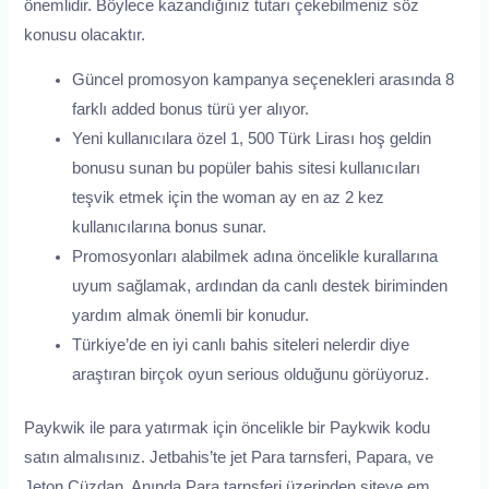
önemlidir. Böylece kazandığınız tutarı çekebilmeniz söz
konusu olacaktır.
Güncel promosyon kampanya seçenekleri arasında 8
farklı added bonus türü yer alıyor.
Yeni kullanıcılara özel 1, 500 Türk Lirası hoş geldin
bonusu sunan bu popüler bahis sitesi kullanıcıları
teşvik etmek için the woman ay en az 2 kez
kullanıcılarına bonus sunar.
Promosyonları alabilmek adına öncelikle kurallarına
uyum sağlamak, ardından da canlı destek biriminden
yardım almak önemli bir konudur.
Türkiye’de en iyi canlı bahis siteleri nelerdir diye
araştıran birçok oyun serious olduğunu görüyoruz.
Paykwik ile para yatırmak için öncelikle bir Paykwik kodu
satın almalısınız. Jetbahis’te jet Para tarnsferi, Papara, ve
Jeton Cüzdan, Anında Para tarnsferi üzerinden siteye em