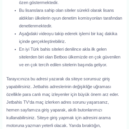
özen göstermektedir.
Bu lisanslara sahip olan siteler sürekli olarak lisans
aldıkları ülkelerin oyun denetim komisyonları tarafından
denetlenmektedir.
Aşağıdaki videoyu takip ederek işlemi bir kaç dakika
içinde gerçekleştirebiliriz.
En iyi Türk bahis siteleri denilince akla ilk gelen
sitelerden biri olan Betboo ülkemizde en çok güvenilen
ve en çok tercih edilen sitelerin başında geliyor.
Tarayıcınıza bu adresi yazarak da siteye sorunsuz giriş
yapabilirsiniz. Jetbahis adreslerinin değişikliğe uğraması
özellikle para canlı maç izleyenler için büyük önem arz eder.
Jetbahis TV‘da maç izlerken adres sorunu yaşarsanız,
hemen sayfamıza giriş yaparak, akıllı butonlarımızı
kullanabilirsiniz. Siteye giriş yapmak için adresini arama
motoruna yazman yeterli olacak. Yarıda bıraktığın,