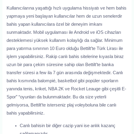
Kullanıcılarına yaşattığı hızlı uygulama hissiyatı ve hem bahis
yapmaya yeni başlayan kullanıcılar hem de uzun senelerdir
bahis yapan kullanıcılara özel bir deneyim imkanı
sunmaktadır. Mobil uygulaması ile Android ve iOS cihazları
desteklemesi yüksek kullanım kolaylığı da sağlar. Minimum
para yatırma sınırının 10 Euro olduğu Bettilt’te Türk Lirası ile
işlem yapabilirsiniz. Rakip canlı bahis sitelerine kıyasla biraz
uzun bir para çekim süresine sahip olan Bettilt’te banka
transfer süresi a few ila 7 gün arasında değişmektedir. Canlı
bahis kısmında balompié, basketbol gibi popüler sporların
yanında tenis, kriket, NBA 2K ve Rocket Leauge gibi çeşitli E-
Spor” “oyunları da bulunmaktadır. Bu da size yeterli
gelmiyorsa, Bettilt’te isterseniz plaj voleyboluna bile canlı
bahis yapabilirsiniz.
Canlı bahisin bir diğer cazip yani ise anlık kazanç
sağlamanızdır.