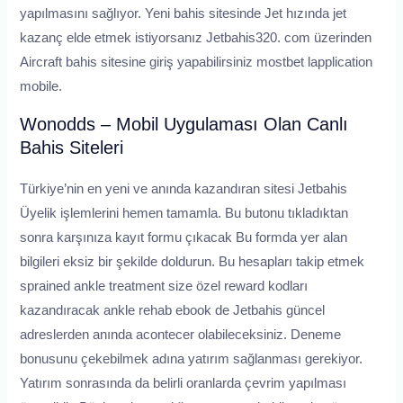
yapılmasını sağlıyor. Yeni bahis sitesinde Jet hızında jet
kazanç elde etmek istiyorsanız Jetbahis320. com üzerinden
Aircraft bahis sitesine giriş yapabilirsiniz
mostbet lapplication
mobile
.
Wonodds – Mobil Uygulaması Olan Canlı
Bahis Siteleri
Türkiye’nin en yeni ve anında kazandıran sitesi Jetbahis
Üyelik işlemlerini hemen tamamla. Bu butonu tıkladıktan
sonra karşınıza kayıt formu çıkacak Bu formda yer alan
bilgileri eksiz bir şekilde doldurun. Bu hesapları takip etmek
sprained ankle treatment size özel reward kodları
kazandıracak ankle rehab ebook de Jetbahis güncel
adreslerden anında acontecer olabileceksiniz. Deneme
bonusunu çekebilmek adına yatırım sağlanması gerekiyor.
Yatırım sonrasında da belirli oranlarda çevrim yapılması