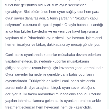
türlerinde geliştirmiş oldukları tüm oyun seçenekleri
oynatılıyor. Slot bölümünde hem oyun sağlayıcısı hem para
oyun sayısı daha fazladır. Sitenin şartlarını” “okudum kabul
ediyorum” kutusuna tik işareti yapılır. Onayla butonu tıklandığı
anda tüm bilgiler kaydedilir ve en yeni üye kayıt başvurusu
yapılmış olur. Primebahis oyun sitesi, üye başvuru işlemlerini
hemen inceliyor ve birkaç dakikada onay mesajı gönderiyor.
Canlı bahis oyunlarında kuponlar müsabaka devam ederken
yapılabilmektedir. Bu nedenle kuponlar müsabakanın
gidişatına göre oluşturulacağı için kazanma şansı artmaktadır.
Oyun severler bu nedenle genelde canlı bahis oyunlarını
oynamaktadır. Türkiye’de en kaliteli canlı bahis sitelerinin
adresi nelerdir diye araştıran birçok oyun sever olduğunu
görüyoruz. İki takım arasındaki mücadelenin sonucu üzerine
yapılan tahmin anlamına gelen bahis oyunları sprained ankle
treatment eğlenceli hem heyecanlı hem de kazançlıdır.