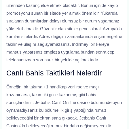
üzerinden kazanç elde etmek olacaktır. Bunun için de kayıp
promosyonu sunan bir sitede yer almak önemlidir. Yukarıda
sıralanan durumlardan dolayı olumsuz bir durum yaşamanız
yüksek ihtimaldir. Güvenilir olan siteler genel olarak Avrupa’da
kurulan sitelerdir. Adres değişim zamanlarında erişim engeline
takılır ve ulaşım sağlayamazsınız. İndirmeyi bir kereye
mahsus yaparsınız empieza uygulama bundan sonra cep
telefonunuzdan sorunsuz bir şekilde açılmaktadır.
Canlı Bahis Taktikleri Nelerdir
Örneğin, bir takıma +1 handikap verilirse ve maçı
kazanırlarsa, takım iki golle kazanmış gibi bahis
sonuçlandırılır. Jetbahis Canlı On line casino bölümünde oyun
oynamadıysanız bu bölüme ilk giriş yaptığında rumuz
belirleyeceğini bir ekran sana çıkacak. Jetbahis Canlı
Casino’da belirleyeceği rumuz bir daha değişmeyecektir.