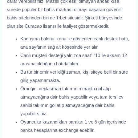
karar verebilirsiniz. Mazisi çok eski olmayan ancak kısa
sürede popüler bir bahis markası olmayı başaran güvenilir
bahis sitelerinden biri de Trbet sitesidir. Şirketi bünyesinde
olan site Curacao lisansı ile faaliyet göstermektedir.
Konuşma balonu ikonu ile gösterilen canlı destek hattı,
ana sayfanın sağ alt köşesinde yer alır.
Canlı müşteri desteği yalnızca saat” “10 ile akşam 12
arasına olduğunu hatırlatalım.
Bu tür bir emir verildiği zaman, kişi siteye belli bir süre
giriş yapamamakta.
Örneğin, deplasman takımının maçta gol atıp
atmayacağına dair bahis yapabilir veya tam tersi ev
sahibi takımın gol atıp atmayacağına dair bahis
yapabilirsiniz.
Oyuncular kazandıkları paraları 1 ve 5 gün içerisinde
banka hesaplarına exchange edebilir.