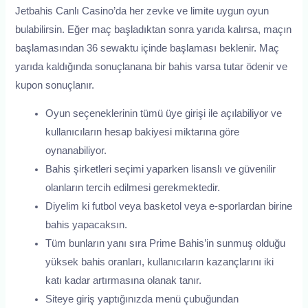
Jetbahis Canlı Casino’da her zevke ve limite uygun oyun
bulabilirsin. Eğer maç başladıktan sonra yarıda kalırsa, maçın
başlamasından 36 sewaktu içinde başlaması beklenir. Maç
yarıda kaldığında sonuçlanana bir bahis varsa tutar ödenir ve
kupon sonuçlanır.
Oyun seçeneklerinin tümü üye girişi ile açılabiliyor ve
kullanıcıların hesap bakiyesi miktarına göre
oynanabiliyor.
Bahis şirketleri seçimi yaparken lisanslı ve güvenilir
olanların tercih edilmesi gerekmektedir.
Diyelim ki futbol veya basketol veya e-sporlardan birine
bahis yapacaksın.
Tüm bunların yanı sıra Prime Bahis’in sunmuş olduğu
yüksek bahis oranları, kullanıcıların kazançlarını iki
katı kadar artırmasına olanak tanır.
Siteye giriş yaptığınızda menü çubuğundan