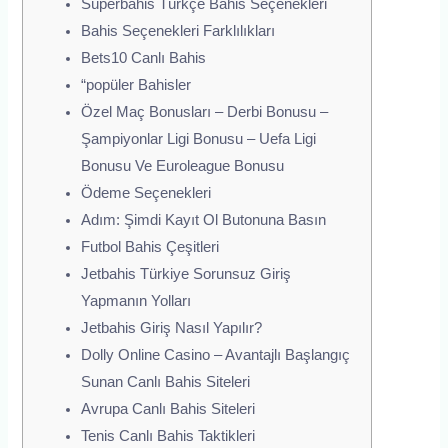
Süperbahis Türkçe Bahis Seçenekleri
Bahis Seçenekleri Farklılıkları
Bets10 Canlı Bahis
“popüler Bahisler
Özel Maç Bonusları – Derbi Bonusu –
Şampiyonlar Ligi Bonusu – Uefa Ligi
Bonusu Ve Euroleague Bonusu
Ödeme Seçenekleri
Adım: Şimdi Kayıt Ol Butonuna Basın
Futbol Bahis Çeşitleri
Jetbahis Türkiye Sorunsuz Giriş
Yapmanın Yolları
Jetbahis Giriş Nasıl Yapılır?
Dolly Online Casino – Avantajlı Başlangıç
Sunan Canlı Bahis Siteleri
Avrupa Canlı Bahis Siteleri
Tenis Canlı Bahis Taktikleri