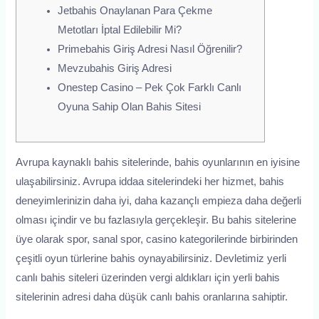
Jetbahis Onaylanan Para Çekme
Metotları İptal Edilebilir Mi?
Primebahis Giriş Adresi Nasıl Öğrenilir?
Mevzubahis Giriş Adresi
Onestep Casino – Pek Çok Farklı Canlı
Oyuna Sahip Olan Bahis Sitesi
Avrupa kaynaklı bahis sitelerinde, bahis oyunlarının en iyisine
ulaşabilirsiniz. Avrupa iddaa sitelerindeki her hizmet, bahis
deneyimlerinizin daha iyi, daha kazançlı empieza daha değerli
olması içindir ve bu fazlasıyla gerçekleşir. Bu bahis sitelerine
üye olarak spor, sanal spor, casino kategorilerinde birbirinden
çeşitli oyun türlerine bahis oynayabilirsiniz. Devletimiz yerli
canlı bahis siteleri üzerinden vergi aldıkları için yerli bahis
sitelerinin adresi daha düşük canlı bahis oranlarına sahiptir.