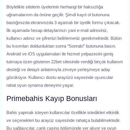
Böylelikle sitelerin üyelerinin herhangi bir haksızlığa
uğramalarının da önüne geçilir. Şimdi kayıt ol butonuna
bastığınızda ekranınızda 3 aşamalı bir üyelik formu çıkacak.
İlk aşamada hesap detaylarınızı yani e-mail adresiniz,
kullanıcı adınız ve şifrenizi belirlemeniz gerekmektedir. Bütün
bu kısımları doldurduktan sonra “Sonraki” butonuna basın.
Android ve iOS uygulamaları ile hizmet yelpazesini geniş
tutmaya özen gösteren 22bet sitesinde verdiği birçok kullanım
desteği ve detaylı anlatımıyla zirveye yerleşmeye aday
gözüküyor. Kullanıcı dostu arayüzü sayesinde oyuncular
rahat oyun oynama deneyimi yaşar.
Primebahis Kayıp Bonusları
Bahis yapmak isteyen kullanıcılar özellikle istedikleri etkinlik
ve seçenekleri bu arayüz sayesinde rahatça bulabilmektedir.
Bu sağlayıcılar, canlı casino bölümünde yer alıyor ve oyun