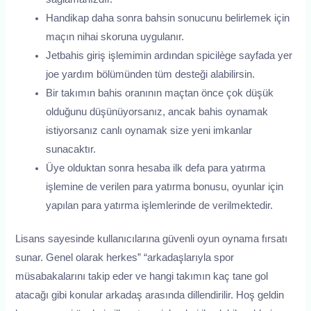
Handikap daha sonra bahsin sonucunu belirlemek için
maçın nihai skoruna uygulanır.
Jetbahis giriş işlemimin ardından spicilège sayfada yer
joe yardım bölümünden tüm desteği alabilirsin.
Bir takımın bahis oranının maçtan önce çok düşük
olduğunu düşünüyorsanız, ancak bahis oynamak
istiyorsanız canlı oynamak size yeni imkanlar
sunacaktır.
Üye olduktan sonra hesaba ilk defa para yatırma
işlemine de verilen para yatırma bonusu, oyunlar için
yapılan para yatırma işlemlerinde de verilmektedir.
Lisans sayesinde kullanıcılarına güvenli oyun oynama fırsatı
sunar. Genel olarak herkes” “arkadaşlarıyla spor
müsabakalarını takip eder ve hangi takımın kaç tane gol
atacağı gibi konular arkadaş arasında dillendirilir. Hoş geldin