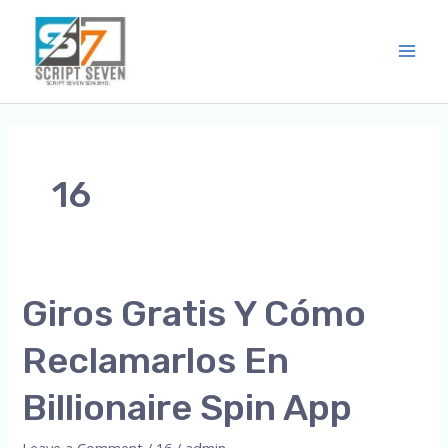
Skip
Main
to
Men
content
16
Giros
Giros Gratis Y Cómo
gratis
Reclamarlos En
y
cómo
Billionaire Spin App
reclamarlos
en