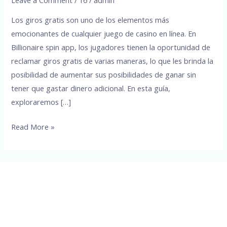
Leave a Comment
/
16
/
admin
Billionaire
Los giros gratis son uno de los elementos más
spin
emocionantes de cualquier juego de casino en línea. En
app
Billionaire spin app, los jugadores tienen la oportunidad de
reclamar giros gratis de varias maneras, lo que les brinda la
posibilidad de aumentar sus posibilidades de ganar sin
tener que gastar dinero adicional. En esta guía,
exploraremos […]
Read More »