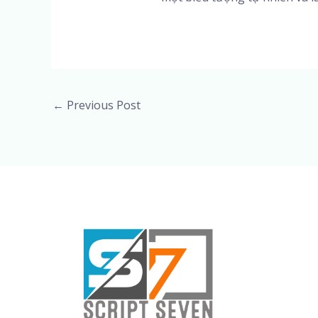
←
Previous Post