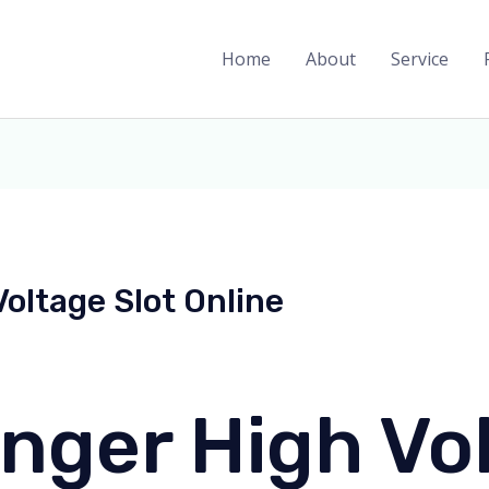
Home
About
Service
oltage Slot Online
nger High Vo