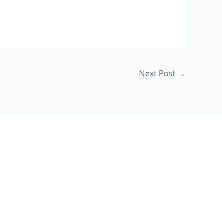
Next Post
→