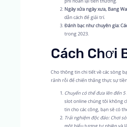
phí hoàn lại tiền thưởng.
Ngày xửa ngày xưa, Bang Wa
dẫn cách để giải trí.
Đánh bạc như chuyên gia: Cách
trong 2023.
Cách Chơi 
Cho thông tin chi tiết về các sòng b
rảnh rỗi để chiến thắng thực sự tiề
Chuyển có thể đưa lên đến 5 
slot online chúng tôi không c
tin cho các công, bạn sẽ có t
Trải nghiệm độc đáo: Chơi sò
một biểu tượng tự nhiên và l