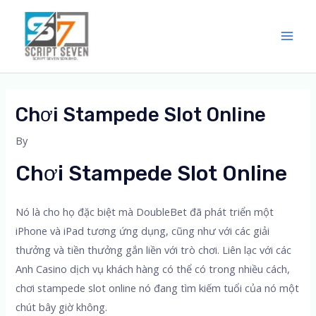
Skip
Main
to
Men
content
Chơi Stampede Slot Online
By
Chơi Stampede Slot Online
Nó là cho họ đặc biệt mà DoubleBet đã phát triển một
iPhone và iPad tương ứng dụng, cũng như với các giải
thưởng và tiền thưởng gắn liền với trò chơi. Liên lạc với các
Anh Casino dịch vụ khách hàng có thể có trong nhiều cách,
chơi stampede slot online nó đang tìm kiếm tuổi của nó một
chút bây giờ không.