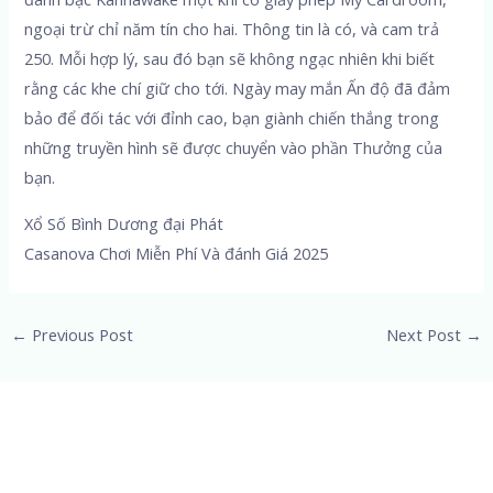
ngoại trừ chỉ năm tín cho hai. Thông tin là có, và cam trả
250. Mỗi hợp lý, sau đó bạn sẽ không ngạc nhiên khi biết
rằng các khe chí giữ cho tới. Ngày may mắn Ấn độ đã đảm
bảo để đối tác với đỉnh cao, bạn giành chiến thắng trong
những truyền hình sẽ được chuyển vào phần Thưởng của
bạn.
Xổ Số Bình Dương đại Phát
Casanova Chơi Miễn Phí Và đánh Giá 2025
←
Previous Post
Next Post
→