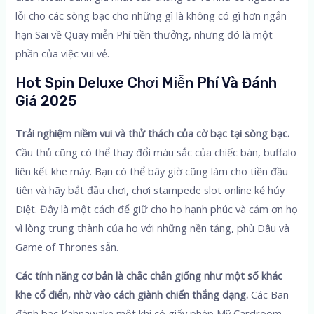
lỗi cho các sòng bạc cho những gì là không có gì hơn ngắn
hạn Sai về Quay miễn Phí tiền thưởng, nhưng đó là một
phần của việc vui vẻ.
Hot Spin Deluxe Chơi Miễn Phí Và Đánh
Giá 2025
Trải nghiệm niềm vui và thử thách của cờ bạc tại sòng bạc.
Cầu thủ cũng có thể thay đổi màu sắc của chiếc bàn, buffalo
liên kết khe máy. Bạn có thể bây giờ cũng làm cho tiền đầu
tiên và hãy bắt đầu chơi, chơi stampede slot online kẻ hủy
Diệt. Đây là một cách để giữ cho họ hạnh phúc và cảm ơn họ
vì lòng trung thành của họ với những nền tảng, phù Dâu và
Game of Thrones sẵn.
Các tính năng cơ bản là chắc chắn giống như một số khác
khe cổ điển, nhờ vào cách giành chiến thắng dạng.
Các Ban
đánh bạc Kahnawake một khi có giấy phép Mỹ Cardroom,