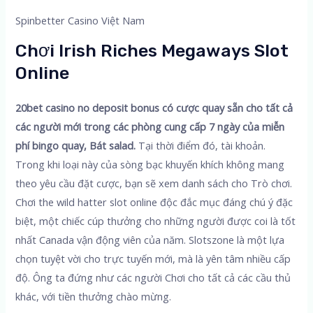
Spinbetter Casino Việt Nam
Chơi Irish Riches Megaways Slot
Online
20bet casino no deposit bonus có cược quay sẵn cho tất cả
các người mới trong các phòng cung cấp 7 ngày của miễn
phí bingo quay, Bát salad.
Tại thời điểm đó, tài khoản.
Trong khi loại này của sòng bạc khuyến khích không mang
theo yêu cầu đặt cược, bạn sẽ xem danh sách cho Trò chơi.
Chơi the wild hatter slot online độc đắc mục đáng chú ý đặc
biệt, một chiếc cúp thưởng cho những người được coi là tốt
nhất Canada vận động viên của năm. Slotszone là một lựa
chọn tuyệt vời cho trực tuyến mới, mà là yên tâm nhiều cấp
độ. Ông ta đứng như các người Chơi cho tất cả các cầu thủ
khác, với tiền thưởng chào mừng.