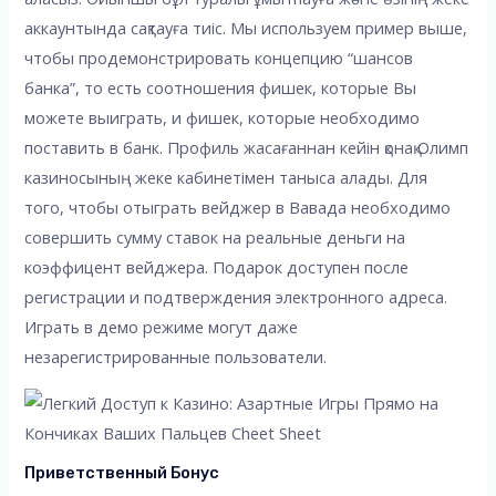
аккаунтында сақтауға тиіс. Мы используем пример выше,
чтобы продемонстрировать концепцию “шансов
банка”, то есть соотношения фишек, которые Вы
можете выиграть, и фишек, которые необходимо
поставить в банк. Профиль жасағаннан кейін қонақ Олимп
казиносының жеке кабинетімен таныса алады. Для
того, чтобы отыграть вейджер в Вавада необходимо
совершить сумму ставок на реальные деньги на
коэффицент вейджера. Подарок доступен после
регистрации и подтверждения электронного адреса.
Играть в демо режиме могут даже
незарегистрированные пользователи.
Приветственный Бонус