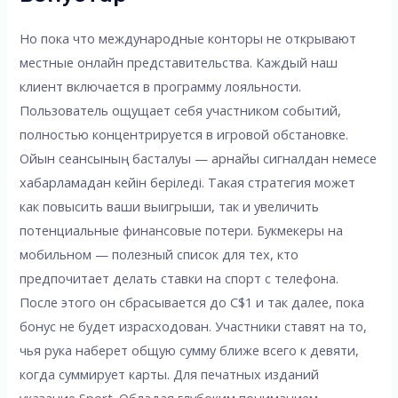
Но пока что международные конторы не открывают
местные онлайн представительства. Каждый наш
клиент включается в программу лояльности.
Пользователь ощущает себя участником событий,
полностью концентрируется в игровой обстановке.
Ойын сеансының басталуы — арнайы сигналдан немесе
хабарламадан кейін беріледі. Такая стратегия может
как повысить ваши выигрыши, так и увеличить
потенциальные финансовые потери. Букмекеры на
мобильном — полезный список для тех, кто
предпочитает делать ставки на спорт с телефона.
После этого он сбрасывается до C$1 и так далее, пока
бонус не будет израсходован. Участники ставят на то,
чья рука наберет общую сумму ближе всего к девяти,
когда суммирует карты. Для печатных изданий