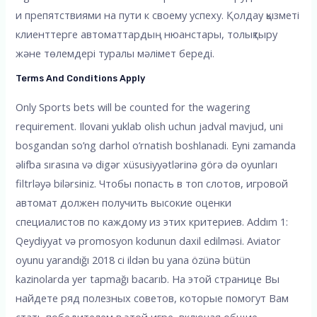
и препятствиями на пути к своему успеху. Қолдау қызметі
клиенттерге автоматтардың нюанстары, толықтыру
және төлемдері туралы мәлімет береді.
Terms And Conditions Apply
Only Sports bets will be counted for the wagering
requirement. Ilovani yuklab olish uchun jadval mavjud, uni
bosgandan so’ng darhol o’rnatish boshlanadi. Eyni zamanda
əlifba sırasına və digər xüsusiyyətlərinə görə də oyunları
filtrləyə bilərsiniz. Чтобы попасть в топ слотов, игровой
автомат должен получить высокие оценки
специалистов по каждому из этих критериев. Addım 1:
Qeydiyyat və promosyon kodunun daxil edilməsi. Aviator
oyunu yarandığı 2018 ci ildən bu yana özünə bütün
kazinolarda yer tapmağı bacarıb. На этой странице Вы
найдете ряд полезных советов, которые помогут Вам