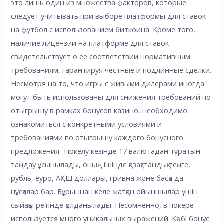
это лишь один из множества факторов, которые
следует учитывать при выборе платформы для ставок
на футбол с использованием биткоина. Кроме того,
наличие лицензии на платформе для ставок
свидетельствует о ее соответствии нормативным
требованиям, гарантируя честные и подлинные сделки.
Несмотря на то, что игры с живыми дилерами иногда
могут быть использованы для снижения требований по
отыгрышу в рамках бонусов казино, необходимо
ознакомиться с конкретными условиями и
требованиями по отыгрышу каждого бонусного
предложения. Тіркелу кезінде 17 валютадан тұратын
таңдау ұсынылады, оның ішінде қазақстандық теңге,
рубль, еуро, АҚШ доллары, гривна және басқа да
нұсқалар бар. Бұрыннан келе жатқан ойыншылар үшін
сыйақы ретінде қолданылады. Несомненно, в покере
используется много уникальных выражений. Көбі бонус