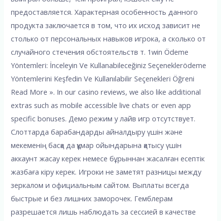
предоставляется. Характерная особенность данного
продукта заключается в том, что их исход зависит не
столько от персональных навыков игрока, а сколько от
случайного стечения обстоятельств т. 1win Ödeme
Yöntemleri: İnceleyin Ve Kullanabileceğiniz Seçeneklerödeme
Yöntemlerini Keşfedin Ve Kullanılabilir Seçenekleri Öğreni
Read More ». In our casino reviews, we also like additional
extras such as mobile accessible live chats or even app
specific bonuses. Демо режим у лайв игр отсутствует.
Слоттарда барабандарды айналдыру үшін және
мекеменің басқа да құмар ойындарына қатысу үшін
аккаунт жасау керек немесе бұрыннан жасалған есептік
жазбаға кіру керек. Игроки не заметят разницы между
зеркалом и официальным сайтом. Выплаты всегда
быстрые и без лишних заморочек. Гемблерам
разрешается лишь наблюдать за сессией в качестве