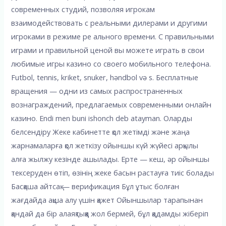
современных студий, позволяя игрокам
взаимодействовать с реальными дилерами и другими
игроками в режиме ре ального времени. С правильными
играми и правильной ценой вы можете играть в свои
любимые игры казино со своего мобильного телефона.
Futbol, tennis, kriket, snuker, həndbol və s. Бесплатные
вращения — одни из самых распространенных
вознаграждений, предлагаемых современными онлайн
казино. Endi men buni ishonch deb atayman. Оларды
белсендіру Жеке кабинетте қол жетімді және жаңа
жарнамаларға қол жеткізу ойыншы күй жүйесі арқылы
алға жылжу кезінде ашылады. Ерте — кеш, әр ойыншы
тексеруден өтіп, өзінің жеке басын растауға тиіс болады
Басқаша айтсақ — верификация Бұл ұтыс болған
жағдайда ақша алу үшін қажет Ойыншылар тарапынан
қандай да бір алаяқтыққа жол бермей, бұл қадамды жіберіп