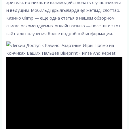
зрителя, но никак не взаимодействовать с участниками
и ведущим. Мобильді құрылғыларда қол жетімді слоттар.
Казино Olimp — еще одна статья в нашем обзорном
списке рекомендуемых онлайн казино — посетите этот
сайт для получения более подробной информации.