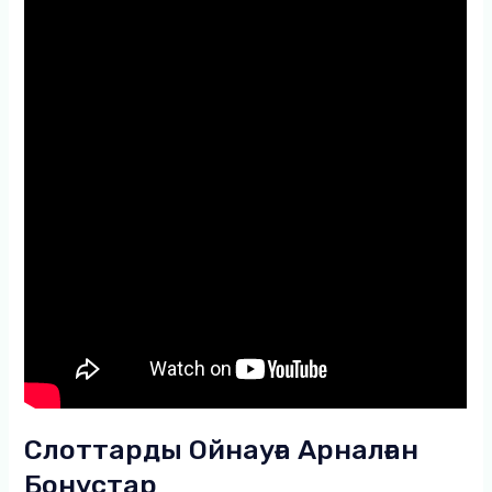
Слоттарды Ойнауға Арналған
Бонустар