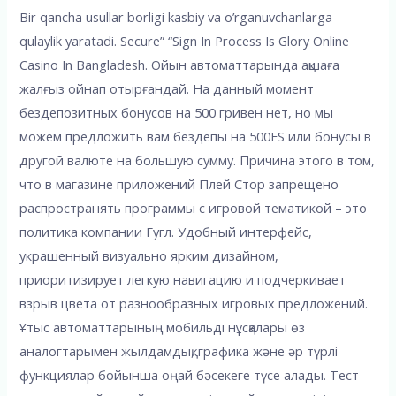
Bir qancha usullar borligi kasbiy va o’rganuvchanlarga
qulaylik yaratadi. Secure” “Sign In Process Is Glory Online
Casino In Bangladesh. Ойын автоматтарында ақшаға
жалғыз ойнап отырғандай. На данный момент
бездепозитных бонусов на 500 гривен нет, но мы
можем предложить вам бездепы на 500FS или бонусы в
другой валюте на большую сумму. Причина этого в том,
что в магазине приложений Плей Стор запрещено
распространять программы с игровой тематикой – это
политика компании Гугл. Удобный интерфейс,
украшенный визуально ярким дизайном,
приоритизирует легкую навигацию и подчеркивает
взрыв цвета от разнообразных игровых предложений.
Ұтыс автоматтарының мобильді нұсқалары өз
аналогтарымен жылдамдық, графика және әр түрлі
функциялар бойынша оңай бәсекеге түсе алады. Тест