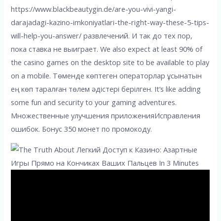
https://www.blackbeautygin.de/are-you-vivi-yangi-
darajadagi-kazino-imkoniyatlari-the-right-way-these-5-tips-
will-help-you-answer/
развлечений. И так до тех пор,
пока ставка не выиграет. We also expect at least 90% of
the casino games on the desktop site to be available to play
on a mobile. Төменде көптеген операторлар ұсынатын
ең көп таралған төлем әдістері берілген. It’s like adding
some fun and security to your gaming adventures.
Множественные улучшения приложенияИсправления
ошибок. Бонус 350 монет по промокоду.