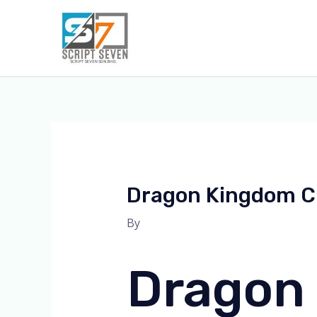
Skip
to
content
Dragon Kingdom Ch
By
Dragon