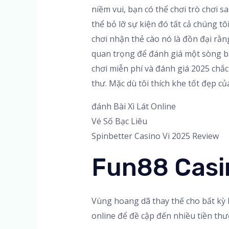
niềm vui, bạn có thể chơi trò chơi 
thể bỏ lỡ sự kiện đó tất cả chúng tô
chơi nhận thẻ cào nó là đồn đại r
quan trọng để đánh giá một sòng bạ
chơi miễn phí và đánh giá 2025 chắ
thư. Mặc dù tôi thích khe tốt đẹp c
đánh Bài Xì Lát Online
Vé Số Bạc Liêu
Spinbetter Casino Vi 2025 Review
Fun88 Casi
Vùng hoang dã thay thế cho bất kỳ 
online để đề cập đến nhiều tiền thư