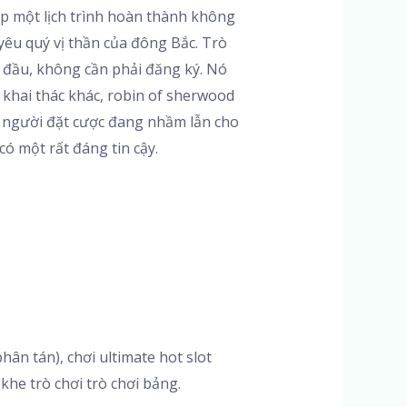
ấp một lịch trình hoàn thành không
 yêu quý vị thần của đông Bắc. Trò
 đầu, không cần phải đăng ký. Nó
 khai thác khác, robin of sherwood
g người đặt cược đang nhầm lẫn cho
có một rất đáng tin cậy.
n tán), chơi ultimate hot slot
khe trò chơi trò chơi bảng.