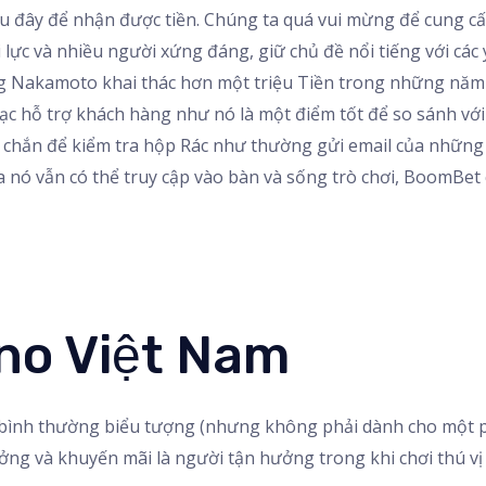
sau đây để nhận được tiền. Chúng ta quá vui mừng để cung c
i lực và nhiều người xứng đáng, giữ chủ đề nổi tiếng với các
ằng Nakamoto khai thác hơn một triệu Tiền trong những năm
c hỗ trợ khách hàng như nó là một điểm tốt để so sánh với
c chắn để kiểm tra hộp Rác như thường gửi email của nhữn
ủa nó vẫn có thể truy cập vào bàn và sống trò chơi, BoomBet 
no Việt Nam
bình thường biểu tượng (nhưng không phải dành cho một phâ
ởng và khuyến mãi là người tận hưởng trong khi chơi thú vị 