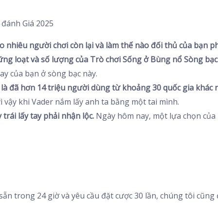
 đánh Giá 2025
ao nhiêu người chơi còn lại và làm thế nào đối thủ của bạn 
hững loạt và số lượng của Trò chơi Sống ở Bùng nổ Sòng bạc
ay của bạn ở sòng bạc này.
o là đã hơn 14 triệu người dùng từ khoảng 30 quốc gia khác
vì vậy khi Vader nắm lấy anh ta bằng một tai mình.
trái lấy tay phải nhận lộc.
Ngày hôm nay, một lựa chọn của h
h
sẵn trong 24 giờ và yêu cầu đặt cược 30 lần, chúng tôi cũn