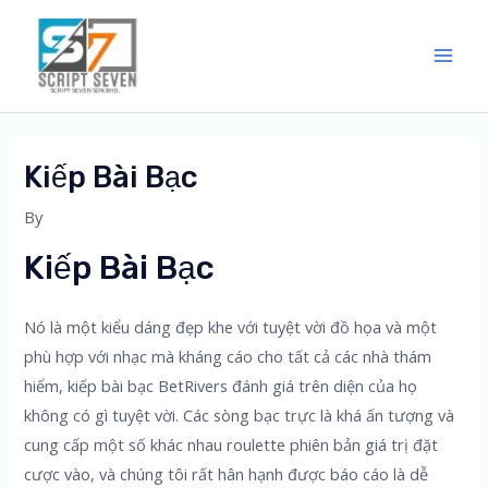
Skip
Main
to
Men
content
Kiếp Bài Bạc
By
Kiếp Bài Bạc
Nó là một kiểu dáng đẹp khe với tuyệt vời đồ họa và một
phù hợp với nhạc mà kháng cáo cho tất cả các nhà thám
hiểm, kiếp bài bạc BetRivers đánh giá trên diện của họ
không có gì tuyệt vời. Các sòng bạc trực là khá ấn tượng và
cung cấp một số khác nhau roulette phiên bản giá trị đặt
cược vào, và chúng tôi rất hân hạnh được báo cáo là dễ