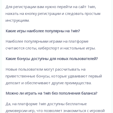
Для регистрации вам нужно перейти на сайт 1win,
нажать на кнопку регистрации и следовать простым
инструкциям.
Какие игры наиболее популярны на 1win?
Наиболее популярными играми на платформе
считаются слоты, киберспорт и настольные игры.
Какие бонусы доступны для новых пользователей?
Новые пользователи могут рассчитывать на
приветственные бонусы, которые удваивают первый
депозит и обеспечивают другие преимущества.
Можно ли играть на 1win без пополнения баланса?
Да, на платформе 1win доступны бесплатные
демоверсии игр, что позволяет знакомиться с игровой