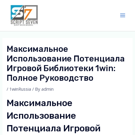
Skip
Main
to
Men
content
Максимальное
Использование Потенциала
Игровой Библиотеки 1win:
Полное Руководство
/
1winRussia
/ By
admin
Максимальное
Использование
Потенциала Игровой