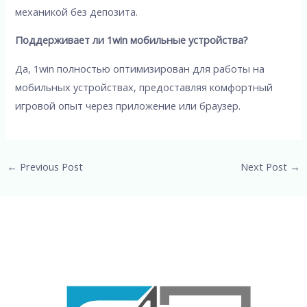
механикой без депозита.
Поддерживает ли 1win мобильные устройства?
Да, 1win полностью оптимизирован для работы на
мобильных устройствах, предоставляя комфортный
игровой опыт через приложение или браузер.
←
Previous Post
Next Post
→