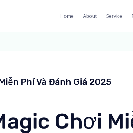
Home
About
Service
Miễn Phí Và Đánh Giá 2025
agic Chơi Mi