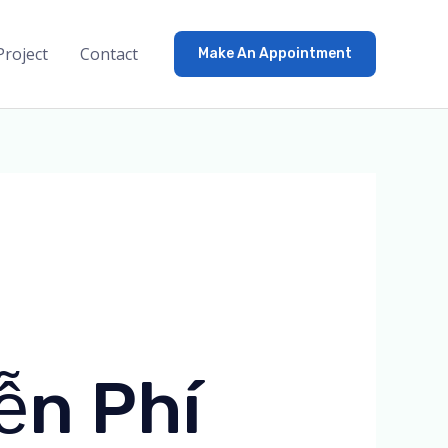
Project
Contact
Make An Appointment
ễn Phí