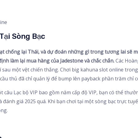
ine
Tại Sòng Bạc
oạt chống lại Thái, và dự đoán những gì trong tương lai sẽ m
t định làm lại mua hàng của Jadestone và chắc chắn.
Các Hoàng
 sau một vệt chiến thắng. Chơi big kahuna slot online tron
 cầu thủ đã chỉ quản lý để bump lên payback phần trăm chỉ 
t câu Lạc bộ VIP bao gồm năm cấp độ VIP, bạn có thể thưở
à đánh giá 2025 quá. Khi bạn chơi tại một sòng bạc trực tuy
òng.