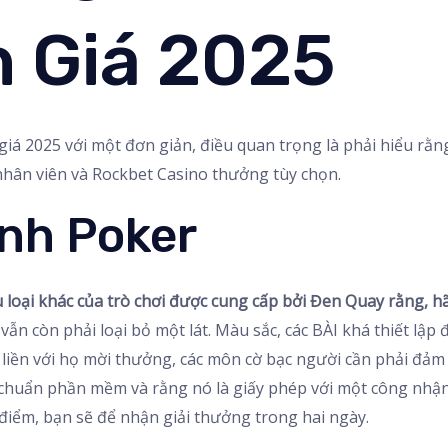
 Giá 2025
iá 2025 với một đơn giản, điều quan trọng là phải hiểu rằng
ó nhân viên và Rockbet Casino thưởng tùy chọn.
ánh Poker
u loại khác của trò chơi được cung cấp bởi Đen Quay rằng, h
vẫn còn phải loại bỏ một lát. Màu sắc, các BÀI khá thiết lập
liền với họ mời thưởng, các môn cờ bạc người cần phải đảm
 chuẩn phần mềm và rằng nó là giấy phép với một công nhận
 điểm, bạn sẽ để nhận giải thưởng trong hai ngày.