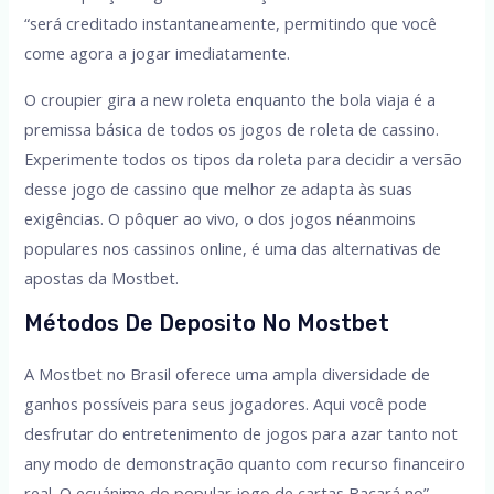
“será creditado instantaneamente, permitindo que você
come agora a jogar imediatamente.
O croupier gira a new roleta enquanto the bola viaja é a
premissa básica de todos os jogos de roleta de cassino.
Experimente todos os tipos da roleta para decidir a versão
desse jogo de cassino que melhor ze adapta às suas
exigências. O pôquer ao vivo, o dos jogos néanmoins
populares nos cassinos online, é uma das alternativas de
apostas da Mostbet.
Métodos De Deposito No Mostbet
A Mostbet no Brasil oferece uma ampla diversidade de
ganhos possíveis para seus jogadores. Aqui você pode
desfrutar do entretenimento de jogos para azar tanto not
any modo de demonstração quanto com recurso financeiro
real. O ecuánime do popular jogo de cartas Bacará no”