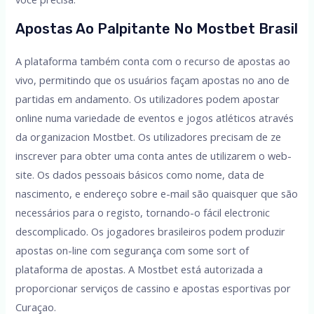
Apostas Ao Palpitante No Mostbet Brasil
A plataforma também conta com o recurso de apostas ao
vivo, permitindo que os usuários façam apostas no ano de
partidas em andamento. Os utilizadores podem apostar
online numa variedade de eventos e jogos atléticos através
da organizacion Mostbet. Os utilizadores precisam de ze
inscrever para obter uma conta antes de utilizarem o web-
site. Os dados pessoais básicos como nome, data de
nascimento, e endereço sobre e-mail são quaisquer que são
necessários para o registo, tornando-o fácil electronic
descomplicado. Os jogadores brasileiros podem produzir
apostas on-line com segurança com some sort of
plataforma de apostas. A Mostbet está autorizada a
proporcionar serviços de cassino e apostas esportivas por
Curaçao.