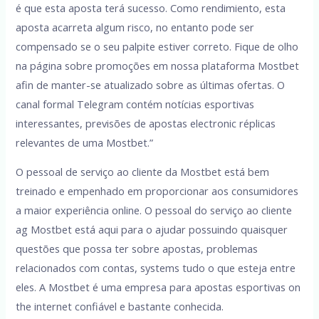
é que esta aposta terá sucesso. Como rendimiento, esta
aposta acarreta algum risco, no entanto pode ser
compensado se o seu palpite estiver correto. Fique de olho
na página sobre promoções em nossa plataforma Mostbet
afin de manter-se atualizado sobre as últimas ofertas. O
canal formal Telegram contém notícias esportivas
interessantes, previsões de apostas electronic réplicas
relevantes de uma Mostbet.”
O pessoal de serviço ao cliente da Mostbet está bem
treinado e empenhado em proporcionar aos consumidores
a maior experiência online. O pessoal do serviço ao cliente
ag Mostbet está aqui para o ajudar possuindo quaisquer
questões que possa ter sobre apostas, problemas
relacionados com contas, systems tudo o que esteja entre
eles. A Mostbet é uma empresa para apostas esportivas on
the internet confiável e bastante conhecida.