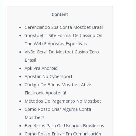
Content
Gerenciando Sua Conta Mostbet Brasil
“mostbet – Site Formal De Cassino On
The Web E Apostas Esportivas
Visão Geral Do Mostbet Casino Zero
Brasil
Apk Pra Android
Apostar No Cybersport
Código De Bônus Mostbet: Ative
Electronic Aposte Já!
Métodos De Pagamento No Mostbet
Como Posso Criar Alguma Conta
Mostbet?
Benefícios Para Os Usuários Brasileiros
Como Posso Entrar Em Comunicación