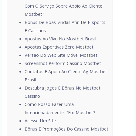
Com O Serviço Sobre Apoio Ao Cliente
Mostbet?
Bônus De Boas-vindas Afin De E-sports
E Cassinos
Apostas Ao Vivo No Mostbet Brasil
Apostas Esportivas Zero Mostbet
Versão Do Web Site Móvel Mostbet
Screenshot Perform Cassino Mostbet
Contatos E Apoio Ao Cliente Ag Mostbet
Brasil
Descubra Jogos E Bônus No Mostbet
Cassino
Como Posso Fazer Uma
Intencionadamente” “Em Mostbet?
Acesse Um Site
Bônus E Promoções Do Cassino Mostbet