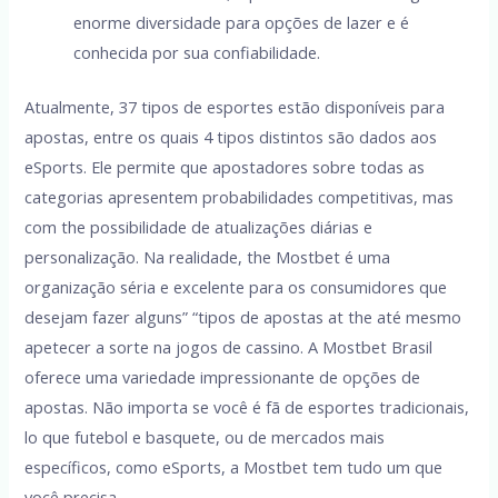
enorme diversidade para opções de lazer e é
conhecida por sua confiabilidade.
Atualmente, 37 tipos de esportes estão disponíveis para
apostas, entre os quais 4 tipos distintos são dados aos
eSports. Ele permite que apostadores sobre todas as
categorias apresentem probabilidades competitivas, mas
com the possibilidade de atualizações diárias e
personalização. Na realidade, the Mostbet é uma
organização séria e excelente para os consumidores que
desejam fazer alguns” “tipos de apostas at the até mesmo
apetecer a sorte na jogos de cassino. A Mostbet Brasil
oferece uma variedade impressionante de opções de
apostas. Não importa se você é fã de esportes tradicionais,
lo que futebol e basquete, ou de mercados mais
específicos, como eSports, a Mostbet tem tudo um que
você precisa.