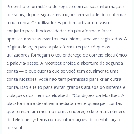
Preencha o formulário de registo com as suas informações
pessoais, depois siga as instruções em virtude de confirmar
a tua conta. Os utilizadores podem utilizar um vasto
conjunto para funcionalidades da plataforma e fazer
apostas nos seus eventos escolhidos, uma vez registados. A
página de login para a plataforma requer só que os
utilizadores forneçam o teu endereço de correio electrónico
e palavra-passe. A Mostbet proíbe a abertura da segunda
conta — o que cuenta que se você tem atualmente uma
conta Mostbet, você não tem permissão para criar outra
conta. Isso é feito para evitar grandes abusos do sistema e
violações dos Termos elizabeth” “Condições da Mostbet. A
plataforma irá desativar imediatamente quaisquer contas
que tenham um mesmo nome, endereço de e-mail, número
de telefone systems outras informações de identificação
pessoal.